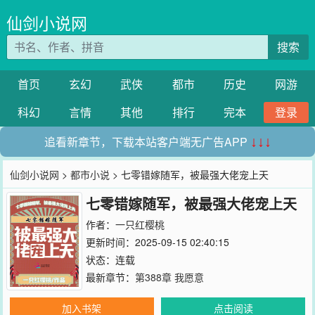
仙剑小说网
搜索
首页
玄幻
武侠
都市
历史
网游
科幻
言情
其他
排行
完本
登录
追看新章节，下载本站客户端无广告APP
↓↓↓
仙剑小说网
>
都市小说
> 七零错嫁随军，被最强大佬宠上天
七零错嫁随军，被最强大佬宠上天
作者：
一只红樱桃
更新时间：2025-09-15 02:40:15
状态：连载
最新章节：
第388章 我愿意
加入书架
点击阅读