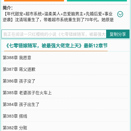
简介：
【年代甜宠+超市系统+温柔美人+恋爱脑男主+先婚后爱+事业
逆袭】沈清瑶重生了，带着超市系统重生到了70年代。她原是
要在系统的指引下抢走继妹的未婚夫陆少君，却意外和身为团长的江
砚有了联系。“你别娶沈梦怡，娶我！”江砚看着沈清瑶这张精致的小
复制分享
脸，带着她签下了结婚申请。从那之后江砚就暴露了自己恋爱脑的本
质。沈梦怡不甘心沈清瑶过得风生水起，暗中使坏最终却自食其果。
《七零错嫁随军，被最强大佬宠上天》最新12章节
而她在乡村当老师，在北京城报社打杂，不断学习外语，一步步走上
了翻译官的位置。这一世，她摆脱了原身悲惨的结局，事业爱情双丰
第388章 我愿意
收。
您要是觉得《
七零错嫁随军，被最强大佬宠上天
》还不错的话请不要
第387章 蒋父道歉
忘记向您QQ群和微博微信里的朋友推荐哦！
第386章 孩子没了
第385章 老婆孩子在火车上
第384章 孩子出生了
第383章 搭线
第382章 分赃