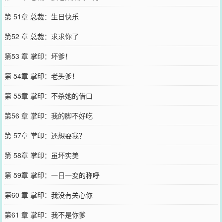
第 51章 总裁：生日快乐
第52 章 总裁：求求你了
第53 章 掌印：坏爹！
第 54章 掌印：老头爹！
第 55章 掌印：不杀她的借口
第56 章 掌印：我的脚不好吃
第 57章 掌印：还想耍我？
第 58章 掌印：虽坏实美
第 59章 掌印：一日一变的称呼
第60 章 掌印：我没有关心你
第61 章 掌印：我不是你爹