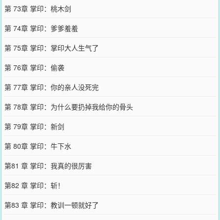
第 73章 掌印：桃木剑
第 74章 掌印：爹爹羞羞
第 75章 掌印：掌印大人生气了
第 76章 掌印：偷袭
第 77章 掌印：你的亲人没死完
第 78章 掌印：为什么要扔掉我给你的骨头
第 79章 掌印：新剑
第 80章 掌印：牛下水
第81 章 掌印：我真的很厉害
第82 章 掌印：斩！
第83 章 掌印：教训一顿就好了