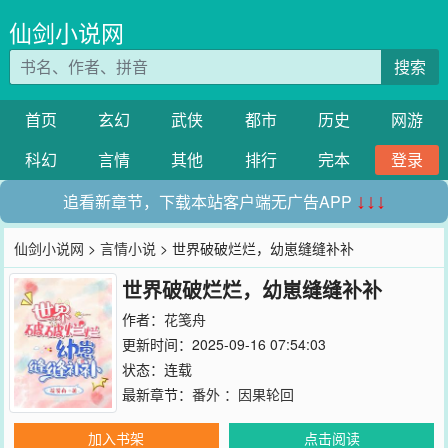
仙剑小说网
搜索
首页
玄幻
武侠
都市
历史
网游
科幻
言情
其他
排行
完本
登录
追看新章节，下载本站客户端无广告APP
↓↓↓
仙剑小说网
>
言情小说
> 世界破破烂烂，幼崽缝缝补补
世界破破烂烂，幼崽缝缝补补
作者：
花笺舟
更新时间：2025-09-16 07:54:03
状态：连载
最新章节：
番外 ：因果轮回
加入书架
点击阅读