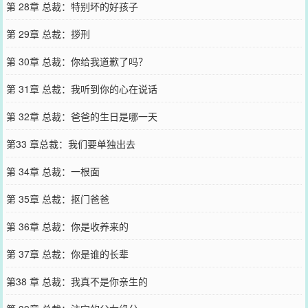
第 28章 总裁：特别坏的好孩子
第 29章 总裁：拶刑
第 30章 总裁：你给我道歉了吗？
第 31章 总裁：我听到你的心在说话
第 32章 总裁：爸爸的生日是哪一天
第33 章总裁：我们要单独出去
第 34章 总裁：一根面
第 35章 总裁：抠门爸爸
第 36章 总裁：你是收养来的
第 37章 总裁：你是谁的长辈
第38 章 总裁：我真不是你亲生的