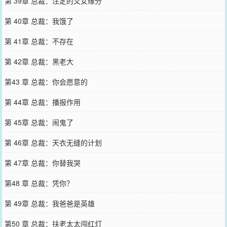
第 39章 总裁：注定的父女缘分
第 40章 总裁：我饿了
第 41章 总裁：不存在
第 42章 总裁：黑老大
第43 章 总裁：你会愿意的
第 44章 总裁：播报作用
第 45章 总裁：闹鬼了
第 46章 总裁：天衣无缝的计划
第 47章 总裁：你替我哭
第48 章 总裁：凭你？
第 49章 总裁：我爸爸是英雄
第50 章 总裁：扶老太太闯红灯