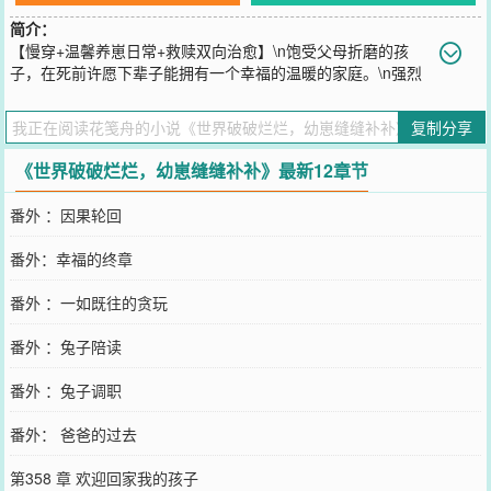
简介：
【慢穿+温馨养崽日常+救赎双向治愈】\n饱受父母折磨的孩
子，在死前许愿下辈子能拥有一个幸福的温暖的家庭。\n强烈
的夙愿引来筑梦系统007的绑定。\n只需攻略各个位面主角获得好感度
和生命值，即可满足她对下一世的所有憧憬。\n第一攻略目标：缺爱
复制分享
纨绔富二代\n被停掉信用卡的陆铮，在去找渣爹理论的路上，被一个
和自己足有九分相似的脏脏包跟踪。\n他第一反应就是渣爹流落在外
《世界破破烂烂，幼崽缝缝补补》最新12章节
的私生女，顺道一起带了去。\n渣爹陆朝心生疑惑，他就算和前妻再
重新生一个，也生不出这复制粘贴的陆铮mini版。\n“小朋友，你知道
番外 ：因果轮回
自己的爸爸是谁吗？”\n在系统的指引下，她颤颤巍巍的指向陆铮：
“是…是他…”\n陆铮大惊：“你往谁头上扣屎盆子呢？重新指！”\n在脏
番外：幸福的终章
脏包连续指向他时，他整个人都不好了。\n第二攻略目标：权侵朝野
宦官\n作为一个宦官，裴知宴在净身入宫多年后，被一个莫名其妙出
番外 ：一如既往的贪玩
现的小团子给缠上了。\n孩子长的瘪瘦不大好看，总跟在他屁股后头
不停的叫爹爹。\n还总是不怕死的在他的雷区里蹦跶。\n其他人只当
番外 ：兔子陪读
她小年年纪，就心思及重想攀附。\n太监是不可能有子嗣的。\n直到
某天，这孩子蘸着墨汁在掌印脸上涂画，却被无限包容时，其他人才
番外 ：兔子调职
惊觉。\n嘿！还真让她给攀附上了！
您要是觉得《
世界破破烂烂，幼崽缝缝补补
》还不错的话请不要忘记
番外： 爸爸的过去
向您QQ群和微博微信里的朋友推荐哦！
第358 章 欢迎回家我的孩子