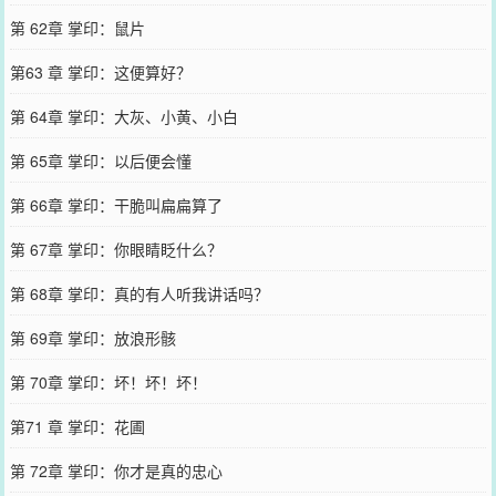
第 62章 掌印：鼠片
第63 章 掌印：这便算好？
第 64章 掌印：大灰、小黄、小白
第 65章 掌印：以后便会懂
第 66章 掌印：干脆叫扁扁算了
第 67章 掌印：你眼睛眨什么？
第 68章 掌印：真的有人听我讲话吗？
第 69章 掌印：放浪形骸
第 70章 掌印：坏！坏！坏！
第71 章 掌印：花圃
第 72章 掌印：你才是真的忠心