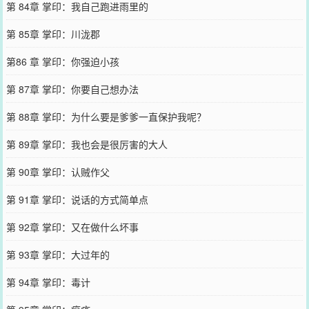
第 84章 掌印：我自己跑进雨里的
第 85章 掌印：川泷郡
第86 章 掌印：你强迫小孩
第 87章 掌印：你要自己想办法
第 88章 掌印：为什么要是爹爹一直保护我呢？
第 89章 掌印：我也会是很厉害的大人
第 90章 掌印：认贼作父
第 91章 掌印：说话的方式简单点
第 92章 掌印：又在做什么坏事
第 93章 掌印：大过年的
第 94章 掌印：毒计