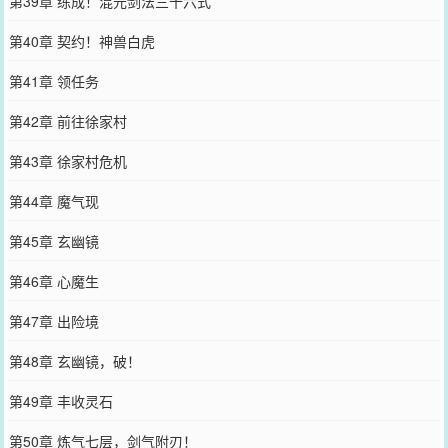
第39章 练成！混元剑法三十六式
第40章 契约！神兽白虎
第41章 领任务
第42章 前往徐家村
第43章 徐家村危机
第44章 魔气现
第45章 玄幽镜
第46章 心魔生
第47章 出险境
第48章 玄幽镜，破！
第49章 丰收灵石
第50章 炼气七层，剑气附刃！