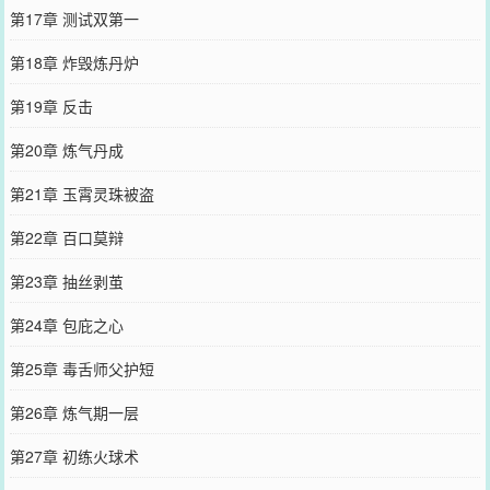
第17章 测试双第一
第18章 炸毁炼丹炉
第19章 反击
第20章 炼气丹成
第21章 玉霄灵珠被盗
第22章 百口莫辩
第23章 抽丝剥茧
第24章 包庇之心
第25章 毒舌师父护短
第26章 炼气期一层
第27章 初练火球术