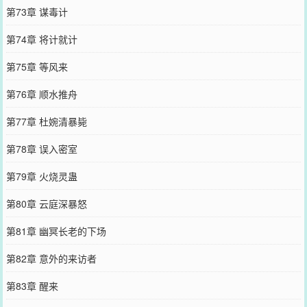
第73章 谋毒计
第74章 将计就计
第75章 等风来
第76章 顺水推舟
第77章 杜婉清暴毙
第78章 误入密室
第79章 火烧灵蛊
第80章 云庭深暴怒
第81章 幽冥长老的下场
第82章 意外的来访者
第83章 醒来