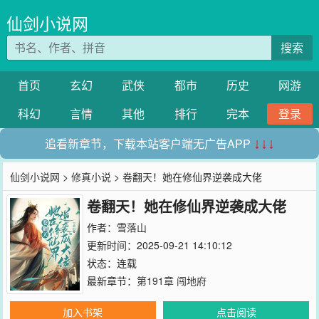
仙剑小说网
搜索
首页
玄幻
武侠
都市
历史
网游
科幻
言情
其他
排行
完本
登录
追看新章节，下载本站客户端无广告APP
↓↓↓
仙剑小说网
>
修真小说
> 卷翻天！她在修仙界逆袭成大佬
卷翻天！她在修仙界逆袭成大佬
作者：
雪落山
更新时间：2025-09-21 14:10:12
状态：连载
最新章节：
第191章 闯地府
加入书架
点击阅读