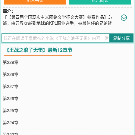
简介：
【【第四届全国现实主义网络文学征文大赛】参赛作品】苏
诚，由异界穿越到地球的KPL职业选手，被最信任的兄弟背
叛，被最爱的恋人抛弃，被亲人误解，成为一名实实在在的，只会玩
游戏的浪子，众叛亲离的他遇见了许许多多像他一样，怀揣着王者之
复制分享
梦的浪子，并率领浪子战队向KPL最高荣誉发起挑战，历经坎坷，誓
要走向巅峰。
《王战之浪子无惧》最新12章节
您要是觉得《
王战之浪子无惧
》还不错的话请不要忘记向您QQ群和微
博微信里的朋友推荐哦！
第229章
第228章
第227章
第226章
第225章
第224章
第223章