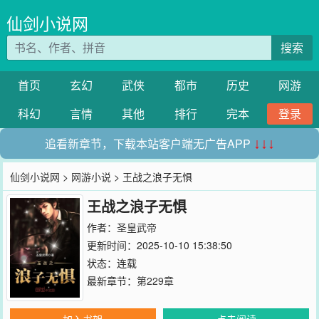
仙剑小说网
搜索
首页
玄幻
武侠
都市
历史
网游
科幻
言情
其他
排行
完本
登录
追看新章节，下载本站客户端无广告APP
↓↓↓
仙剑小说网
>
网游小说
> 王战之浪子无惧
王战之浪子无惧
作者：
圣皇武帝
更新时间：2025-10-10 15:38:50
状态：连载
最新章节：
第229章
加入书架
点击阅读