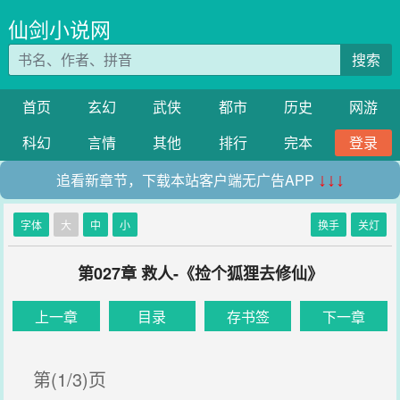
仙剑小说网
搜索
首页
玄幻
武侠
都市
历史
网游
科幻
言情
其他
排行
完本
登录
追看新章节，下载本站客户端无广告APP
↓↓↓
字体
大
中
小
换手
关灯
第027章 救人-《捡个狐狸去修仙》
上一章
目录
存书签
下一章
第(1/3)页