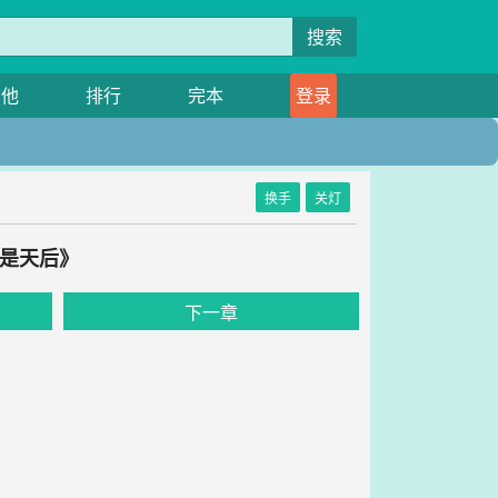
搜索
其他
排行
完本
登录
换手
关灯
婆是天后》
下一章