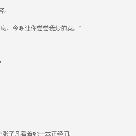
容。
息，今晚让你尝尝我炒的菜。”
？
”张子凡看着她一本正经问。