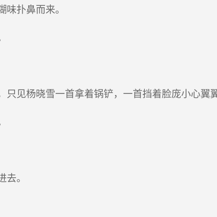
糊味扑鼻而来。
。
只见杨晓雪一首拿着锅铲，一首挡着脸庞小心翼
。
进去。