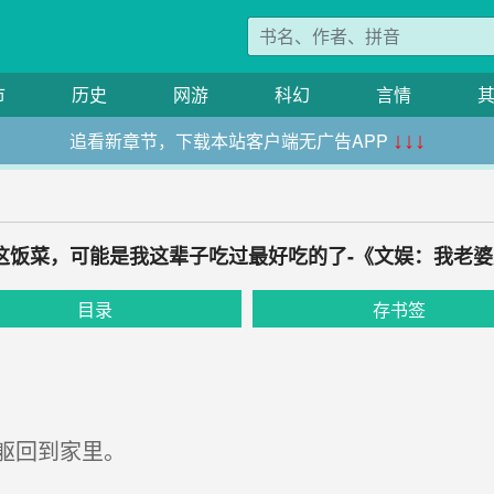
市
历史
网游
科幻
言情
追看新章节，下载本站客户端无广告APP
↓↓↓
 这饭菜，可能是我这辈子吃过最好吃的了-《文娱：我老
目录
存书签
躯回到家里。