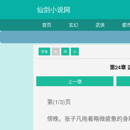
仙剑小说网
首页
玄幻
武侠
都
字体
大
中
小
第24章
上一章
第(1/3)页
傍晚，张子凡拖着略微疲惫的身