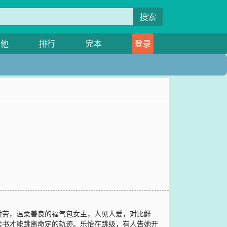
搜索
其他
排行
完本
登录
耐劳，温柔善良的福气包女主，人见人爱，对比鲜
读书才能跳离命定的轨迹。乐怡在跳级，有人告她开