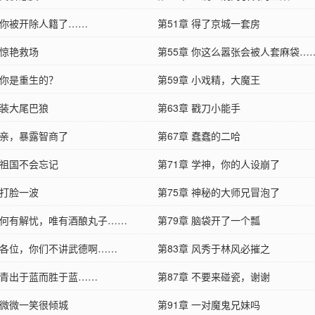
章 你被开除人籍了……
第51章 得了京城一套房
 惊艳救场
第55章 你这么嚣张会被人套麻袋…
 你是重生的？
第59章 小戏精，大魔王
 装大尾巴狼
第63章 戳刀小能手
 亲，暴露智商了
第67章 蠢蠢的二哈
 祖国不会忘记
第71章 学神，你的人设崩了
 打脸一波
第75章 神秘的大师兄冒泡了
章 何有解忧，唯有酒酿丸子……
第79章 脑袋开了一个瓢
章 各位，你们不讲武德啊……
第83章 风秀于林风必摧之
章 青出于蓝而胜于蓝……
第87章 不要来碰瓷，谢谢
 微微一笑很倾城
第91章 一对魔鬼兄妹吗