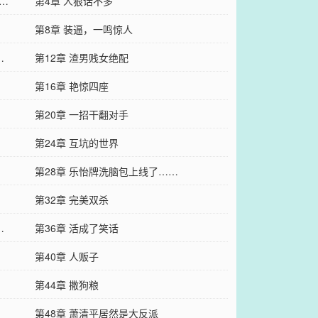
…
第4章 人狠话不多
第8章 装逼，一鸣惊人
…
第12章 渣男贱女绝配
第16章 艳惊四座
第20章 一招干翻对手
第24章 互坑的世界
第28章 乐怡牌洗脑包上线了……
第32章 完美双杀
…
第36章 活成了笑话
第40章 人贩子
第44章 撒狗粮
第48章 萧清平居然是大反派